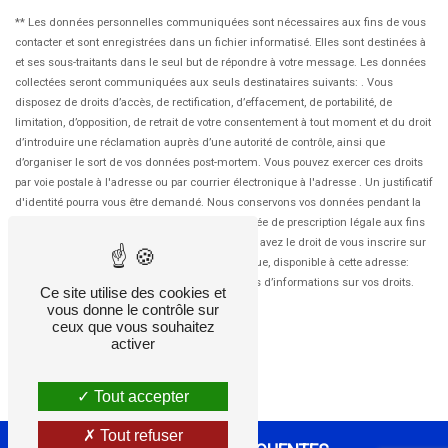
** Les données personnelles communiquées sont nécessaires aux fins de vous
contacter et sont enregistrées dans un fichier informatisé. Elles sont destinées à
et ses sous-traitants dans le seul but de répondre à votre message. Les données
collectées seront communiquées aux seuls destinataires suivants: . Vous
disposez de droits d’accès, de rectification, d’effacement, de portabilité, de
limitation, d’opposition, de retrait de votre consentement à tout moment et du droit
d’introduire une réclamation auprès d’une autorité de contrôle, ainsi que
d’organiser le sort de vos données post-mortem. Vous pouvez exercer ces droits
par voie postale à l'adresse ou par courrier électronique à l'adresse . Un justificatif
d'identité pourra vous être demandé. Nous conservons vos données pendant la
période de prise de contact puis pendant la durée de prescription légale aux fins
probatoires et de gestion des contentieux. Vous avez le droit de vous inscrire sur
la liste d'opposition au démarchage téléphonique, disponible à cette adresse:
Bloctel.gouv.fr
. Consultez le site cnil.fr pour plus d’informations sur vos droits.
Ce site utilise des cookies et
vous donne le contrôle sur
ceux que vous souhaitez
activer
Tout accepter
Tout refuser