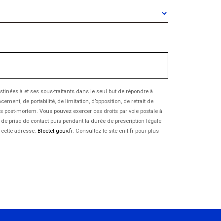
inées à et ses sous-traitants dans le seul but de répondre à
nt, de portabilité, de limitation, d’opposition, de retrait de
es post-mortem. Vous pouvez exercer ces droits par voie postale à
 de prise de contact puis pendant la durée de prescription légale
à cette adresse:
Bloctel.gouv.fr
. Consultez le site cnil.fr pour plus