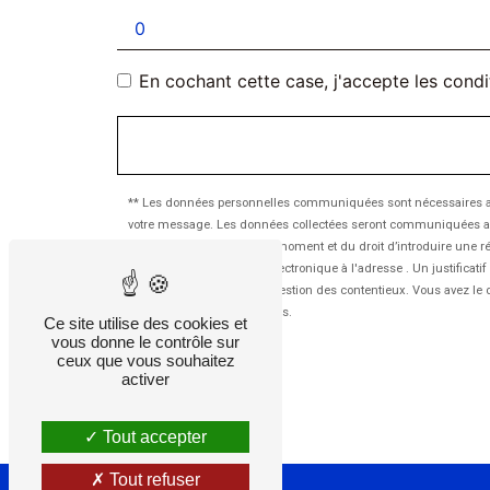
En cochant cette case, j'accepte les condi
** Les données personnelles communiquées sont nécessaires aux f
votre message. Les données collectées seront communiquées aux seu
votre consentement à tout moment et du droit d’introduire une ré
l'adresse ou par courrier électronique à l'adresse . Un justific
aux fins probatoires et de gestion des contentieux. Vous avez le 
d’informations sur vos droits.
Ce site utilise des cookies et
vous donne le contrôle sur
ceux que vous souhaitez
activer
Tout accepter
Tout refuser