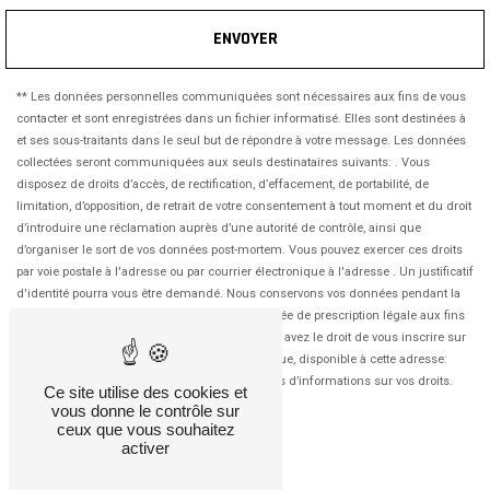
ENVOYER
** Les données personnelles communiquées sont nécessaires aux fins de vous
contacter et sont enregistrées dans un fichier informatisé. Elles sont destinées à
et ses sous-traitants dans le seul but de répondre à votre message. Les données
collectées seront communiquées aux seuls destinataires suivants: . Vous
disposez de droits d’accès, de rectification, d’effacement, de portabilité, de
limitation, d’opposition, de retrait de votre consentement à tout moment et du droit
d’introduire une réclamation auprès d’une autorité de contrôle, ainsi que
d’organiser le sort de vos données post-mortem. Vous pouvez exercer ces droits
par voie postale à l'adresse ou par courrier électronique à l'adresse . Un justificatif
d'identité pourra vous être demandé. Nous conservons vos données pendant la
période de prise de contact puis pendant la durée de prescription légale aux fins
probatoires et de gestion des contentieux. Vous avez le droit de vous inscrire sur
la liste d'opposition au démarchage téléphonique, disponible à cette adresse:
Bloctel.gouv.fr
. Consultez le site cnil.fr pour plus d’informations sur vos droits.
Ce site utilise des cookies et
vous donne le contrôle sur
ceux que vous souhaitez
activer