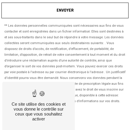
ENVOYER
** Les données personnelles communiquées sont nécessaires aux fins de vous
contacter et sont enregistrées dans un fichier informatisé. Elles sont destinées à
et ses sous-traitants dans le seul but de répondre à votre message. Les données
collectées seront communiquées aux seuls destinataires suivants: . Vous
disposez de droits d’accès, de rectification, d’effacement, de portabilité, de
limitation, d’opposition, de retrait de votre consentement à tout moment et du droit
d’introduire une réclamation auprès d’une autorité de contrôle, ainsi que
d’organiser le sort de vos données post-mortem. Vous pouvez exercer ces droits
par voie postale à l'adresse ou par courrier électronique à l'adresse . Un justificatif
d'identité pourra vous être demandé. Nous conservons vos données pendant la
période de prise de contact puis pendant la durée de prescription légale aux fins
probatoires et de gestion des contentieux. Vous avez le droit de vous inscrire sur
la liste d'opposition au démarchage téléphonique, disponible à cette adresse:
Bloctel.gouv.fr
. Consultez le site cnil.fr pour plus d’informations sur vos droits.
Ce site utilise des cookies et
vous donne le contrôle sur
ceux que vous souhaitez
activer