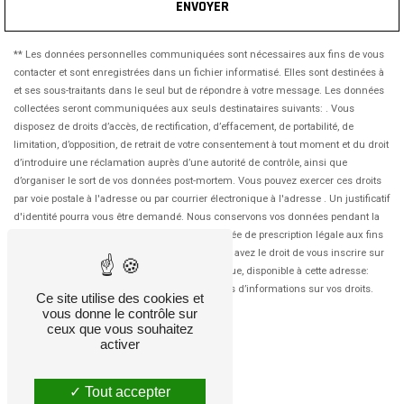
ENVOYER
** Les données personnelles communiquées sont nécessaires aux fins de vous
contacter et sont enregistrées dans un fichier informatisé. Elles sont destinées à
et ses sous-traitants dans le seul but de répondre à votre message. Les données
collectées seront communiquées aux seuls destinataires suivants: . Vous
disposez de droits d’accès, de rectification, d’effacement, de portabilité, de
limitation, d’opposition, de retrait de votre consentement à tout moment et du droit
d’introduire une réclamation auprès d’une autorité de contrôle, ainsi que
d’organiser le sort de vos données post-mortem. Vous pouvez exercer ces droits
par voie postale à l'adresse ou par courrier électronique à l'adresse . Un justificatif
d'identité pourra vous être demandé. Nous conservons vos données pendant la
période de prise de contact puis pendant la durée de prescription légale aux fins
probatoires et de gestion des contentieux. Vous avez le droit de vous inscrire sur
la liste d'opposition au démarchage téléphonique, disponible à cette adresse:
Bloctel.gouv.fr
. Consultez le site cnil.fr pour plus d’informations sur vos droits.
Ce site utilise des cookies et
vous donne le contrôle sur
ceux que vous souhaitez
activer
Tout accepter