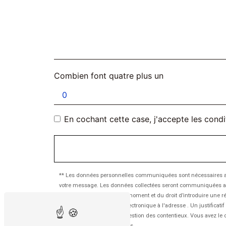
Combien font quatre plus un
En cochant cette case, j'accepte les condi
** Les données personnelles communiquées sont nécessaires aux f
votre message. Les données collectées seront communiquées aux seu
votre consentement à tout moment et du droit d’introduire une ré
l'adresse ou par courrier électronique à l'adresse . Un justific
aux fins probatoires et de gestion des contentieux. Vous avez le 
d’informations sur vos droits.