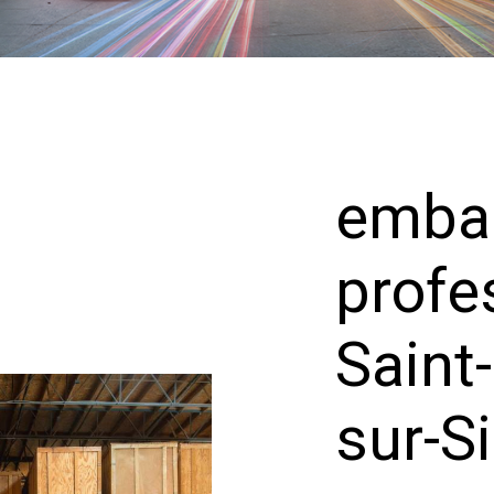
embal
profe
Saint
sur-S