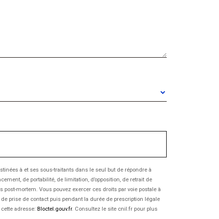
inées à et ses sous-traitants dans le seul but de répondre à
nt, de portabilité, de limitation, d’opposition, de retrait de
es post-mortem. Vous pouvez exercer ces droits par voie postale à
 de prise de contact puis pendant la durée de prescription légale
à cette adresse:
Bloctel.gouv.fr
. Consultez le site cnil.fr pour plus