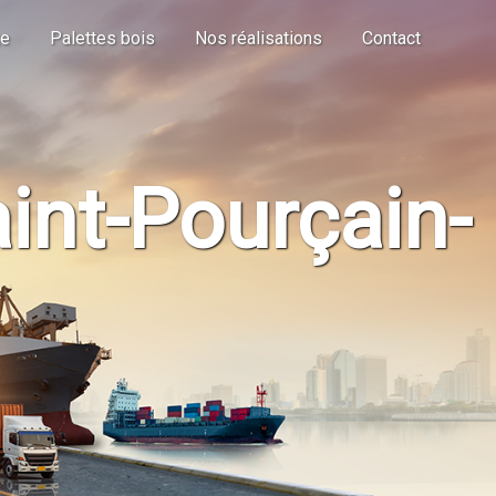
ge
Palettes bois
Nos réalisations
Contact
int-Pourçain-