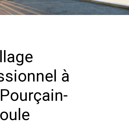
lage
ssionnel à
-Pourçain-
ioule