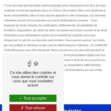
** Les données personnelles communiquées sont nécessaires aux fins de vous
contacter et sont enregistrées dans un fichier informatisé. Elles sont destinées à
et ses sous-traitants dans le seul but de répondre à votre message. Les données
collectées seront communiquées aux seuls destinataires suivants: . Vous
disposez de droits d’accès, de rectification, d’effacement, de portabilité, de
limitation, d’opposition, de retrait de votre consentement à tout moment et du droit
d’introduire une réclamation auprès d’une autorité de contrôle, ainsi que
d’organiser le sort de vos données post-mortem. Vous pouvez exercer ces droits
par voie postale à l'adresse ou par courrier électronique à l'adresse . Un justificatif
d'identité pourra vous être demandé. Nous conservons vos données pendant la
période de prise de contact puis pendant la durée de prescription légale aux fins
probatoires et de gestion des contentieux. Vous avez le droit de vous inscrire sur
la liste d'opposition au démarchage téléphonique, disponible à cette adresse:
Bloctel.gouv.fr
. Consultez le site cnil.fr pour plus d’informations sur vos droits.
Ce site utilise des cookies et
vous donne le contrôle sur
ceux que vous souhaitez
activer
Tout accepter
Tout refuser