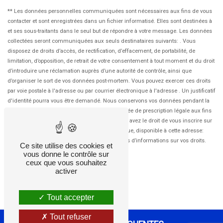
** Les données personnelles communiquées sont nécessaires aux fins de vous
contacter et sont enregistrées dans un fichier informatisé. Elles sont destinées à
et ses sous-traitants dans le seul but de répondre à votre message. Les données
collectées seront communiquées aux seuls destinataires suivants: . Vous
disposez de droits d’accès, de rectification, d’effacement, de portabilité, de
limitation, d’opposition, de retrait de votre consentement à tout moment et du droit
d’introduire une réclamation auprès d’une autorité de contrôle, ainsi que
d’organiser le sort de vos données post-mortem. Vous pouvez exercer ces droits
par voie postale à l'adresse ou par courrier électronique à l'adresse . Un justificatif
d'identité pourra vous être demandé. Nous conservons vos données pendant la
période de prise de contact puis pendant la durée de prescription légale aux fins
probatoires et de gestion des contentieux. Vous avez le droit de vous inscrire sur
la liste d'opposition au démarchage téléphonique, disponible à cette adresse:
Bloctel.gouv.fr
. Consultez le site cnil.fr pour plus d’informations sur vos droits.
Ce site utilise des cookies et
vous donne le contrôle sur
ceux que vous souhaitez
activer
Tout accepter
Tout refuser