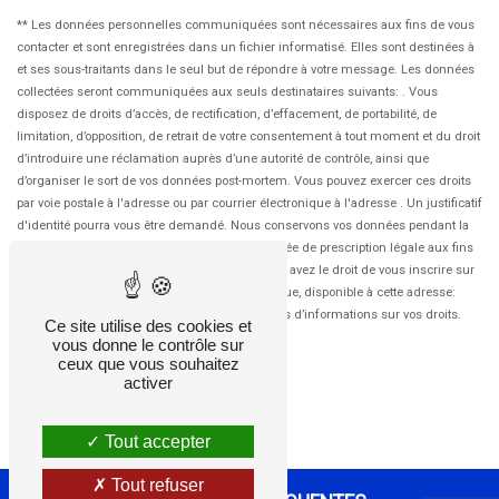
** Les données personnelles communiquées sont nécessaires aux fins de vous
contacter et sont enregistrées dans un fichier informatisé. Elles sont destinées à
et ses sous-traitants dans le seul but de répondre à votre message. Les données
collectées seront communiquées aux seuls destinataires suivants: . Vous
disposez de droits d’accès, de rectification, d’effacement, de portabilité, de
limitation, d’opposition, de retrait de votre consentement à tout moment et du droit
d’introduire une réclamation auprès d’une autorité de contrôle, ainsi que
d’organiser le sort de vos données post-mortem. Vous pouvez exercer ces droits
par voie postale à l'adresse ou par courrier électronique à l'adresse . Un justificatif
d'identité pourra vous être demandé. Nous conservons vos données pendant la
période de prise de contact puis pendant la durée de prescription légale aux fins
probatoires et de gestion des contentieux. Vous avez le droit de vous inscrire sur
la liste d'opposition au démarchage téléphonique, disponible à cette adresse:
Bloctel.gouv.fr
. Consultez le site cnil.fr pour plus d’informations sur vos droits.
Ce site utilise des cookies et
vous donne le contrôle sur
ceux que vous souhaitez
activer
Tout accepter
Tout refuser